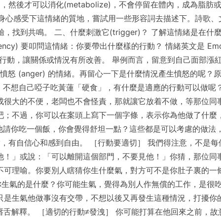
然後才可以消化(metabolize)，不會停留在體內，成為脂
ls like)？—用身心感受下這情緒的質地，嘗試用一些形容詞去描述下
找到共鳴。 二、什麼刺激它(trigger)？ 了解這情緒是在
 tendency) 要叩問這情緒：你要帶出什麼樣的行動？ 情緒英文是 Emo
行動，讓關係或情況有所改善。 舉例而言，留意到自己面部漲
怒 (anger) 的情緒。再留心一下是什麼情況產生憤怒的呢
，不想自己啞子吃黃蓮「硬食」，有什麼是適應的行動可以做呢？
成很大的不便，老闆也不會怪責，那就讓它放着不做，等那位同
吧；不過，你可以在案頭上寫下一個字條，表示你為他做了什麼
他請你吃一個飯，你會覺得舒坦一點？這些都是可以考慮的做法，
，有自信心和感到自由。 ［行動要適切］ 我們得注意，不是每
他！」或說：「可以離開這個部門，不要見他！」你猜，那位同
不可理喻。你要別人瞎猜你生什麼氣，對方可不是你肚子裏的一
你生氣的是什麼？你可能生氣，覺得為別人作無償的工作，是很
只是生氣他做事沒有交帶，不想以後又再發生這種情況，打擾你
舌解釋。 ［適切的行動≠發洩］ 你可能打算在他回來之前，