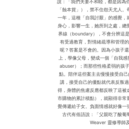
說：「我們夫妻不和睦，都是因為
「蝕本貨」），禁不住怨天尤人。
一年，這種「自我討厭」的感覺，
身心，影響一生，她所到之處，總
界線（boundary），不會分
有受過教育，對情緒疏導和管理的
呢？答案是不會的。因為小孩子還
上，學像父母，變成一個「自我感覺良
abuser）；而那些性格柔弱
點。陪伴這些案主去慢慢接受自己的優點
講，接受自己的優點就代表反叛過
得，身體的焦慮反應都反映了這被
市購物的累計積點），就顯得非常重要
覺傳遞給子女。負面情感就好像一
古代有俗語說：「父親吃了酸葡萄
Weaver 靈修導師