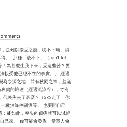
Comments
，留給當事人的影響，是難以接受之感，哽不下嚥、消
那種「放不下」（can’t let
母！為甚麼生我下來，受這些苦？要
法接受他已經不在的事實。」 經過
變為泉源之地，並有秋雨之福，蓋滿
走過哀傷的旅途（經過流淚谷），才有
，代表失去了甚麼？（xxx走了，你
、一種無條件關懷等。 也要問自己：
憶；能如此，喪失的傷痛就可以減輕
自己來。 你可能會發覺，當事人會