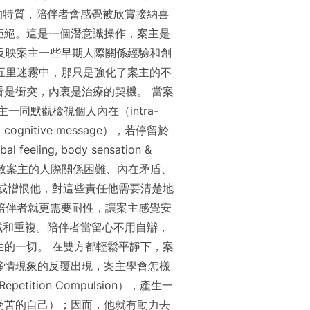
好的特質，陪伴者會感覺被欣賞接納喜
拒絕。這是一個潛意識操作，案主是
反映案主一些早期人際關係經驗和創
五里迷霧中，那只是強化了案主的不
是衝突，內裏是治療的契機。 當案
同默觀檢視個人內在（intra-
gnitive message），若停留於
g, body sensation &
，是引致案主的人際關係困難、內在矛盾、
或憎恨他，對這些責任他需要清楚地
陪伴者就更需要耐性，讓案主感覺安
生滅和重複。陪伴者當留心不用自辯，
的一切。 在雙方都輕鬆平靜下，案
移情現象的反覆出現，案主學會怎樣
tion Compulsion），產生一
在受苦的自己）；因而，他就有動力去