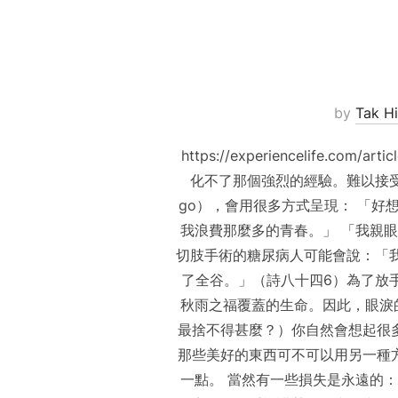
by
Tak Hi
https://experiencelife.
化不了那個強烈的經驗。難以接受，
go），會用很多方式呈現： 「
我浪費那麼多的青春。」 「我親
切肢手術的糖尿病人可能會說：「
了全谷。」（詩八十四6）為了放手
秋雨之福覆蓋的生命。因此，眼淚的
最捨不得甚麼？）你自然會想起很多
那些美好的東西可不可以用另一種
一點。 當然有一些損失是永遠的