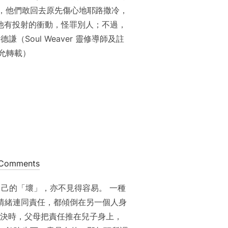
，他們敢回去原先傷心地耶路撒冷，
讓他有投射的衝動，怪罪別人；不過，
oul Weaver 靈修導師及註
蒙允轉載）
Comments
，要接受自己的「壞」，亦不見得容易。 一種
面情緒連同責任，都傾倒在另一個人身
決時，父母把責任推在兒子身上，