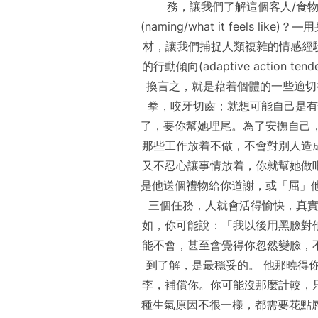
務，讓我們了解這個客人/食物，
(naming/what it fee
材，讓我們捕捉人類複雜的情感經驗，
的行動傾向(adaptive action
換言之，就是藉着個體的一些適切
拳，咬牙切齒；就想可能自己是有憤
了，要你幫她埋尾。為了安撫自己
那些工作放着不做，不會對別人造
又不忍心讓事情放着，你就幫她做
是他送個禮物給你道謝，或「屈」
三個任務，人就會活得愉快，真實
如，你可能說：「我以後用黑臉對
能不會，甚至會覺得你忽然變臉，
到了解，是最穩妥的。 他那曉得
李，補償你。你可能沒那麼計較，
種生氣原因不很一樣，都需要花點唇