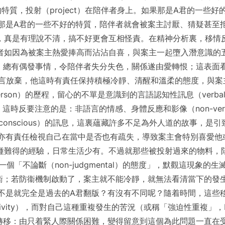
特質，投射（project）在陪伴者身上。如果那是A君的一些
那是A君的一些不好的特質，陪伴者就會被案主討厭、猜疑甚至
，真是有理說不清，搞不好更會互相怪責。在精神分析裏，移情
者如因為被案主熱愛捧高而沾沾自喜，與案主一起墮入潛意識的
，總有偶發事情，令陪伴者失分失色，關係遂由愛轉恨；這表面看
放棄，他這時有責任保持積極冷靜、清醒和溫柔的態度，與案主一
-person）的歷程，留心的不單是意識到的言語認知性訊息（verbal co
注意的是：非語言的情感、身體反應和影像（non-verbal feelin
/unconscious）的訊息，這裏蘊藏許多不足為外人道的故事
者亦有責任檢視自己在當中是否也有疏失，導致案主會特別喜愛他
種難得的經驗，日常生活少有。不過就那些被投射過來的物料，
個「不論斷（non-judgmental）的態度」，默觀這現象的
衞；若防衞機制啟動了，案主就不能冷靜，就無法看清當下的發生
不是就完全是過去的A君翻版？有沒有不同呢？隨着時間，這些
vity），而對自己這種重複發生的苦況（或稱「強迫性重複」，Repeti
即焦點轉移：由只着緊人際關係困難，變得留意到這個為此問題一直