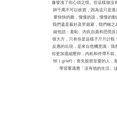
像發洩了你心頭之恨。但這樣做沒
師千萬不可以收貨，因為這只是逃
要快快的聽，慢慢的說，慢慢的動怒
我們還是最好及早迴避，我們稱之為「抑
緒包括：羞恥、內疚自責和恐慌反應(s
很大方，只有你是這樣子斤斤計較
反應的出現，是來自危機意識：我
你更加退縮壓抑，內耗和停滯不前。
悼 ( grief)：喪失親密至
學習重適應「沒有他的生活」(參Thomas At