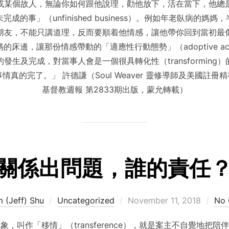
或某個故人，無論你如何跟他說理，勸他放下，活在當下，他總
的事」（unfinished business）。例如年老臥病的
朋友，不能只講道理，反而要順着他情感，讓他帶你回到當初最
邊，讓那份情感帶動的「適應性行動態勢」（adoptive actio
生及完成，對當事人會是一個很具轉化性（transformin
完了。」 許德謙（Soul Weaver 靈修導師及美國註冊精神分析
基督教週報 第2833期出版，蒙允轉載）
關係出問題，誰的責任
Posted
 (Jeff) Shu
Uncategorized
November 11, 2018
No
on
，叫作「移情」（transference），就是案主不自覺地把