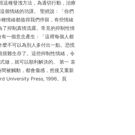
視這種發洩方法，為適切行動，治療
這個情緒的功課。 聖經說：「你們
是每種情緒都值得我們停留，有些情緒
現，是為了抑制真情流露。常見的抑制性情
當事人會有一個意念產生：「這裡每個人都
什麼不可以為別人多付出一點。恐慌
就很難生存了。這些抑制性情緒，令
式做，就可以順利解決的。 第一 哀
同時間被觸動，都會傷感，然後又重新
 University Press, 1996。頁