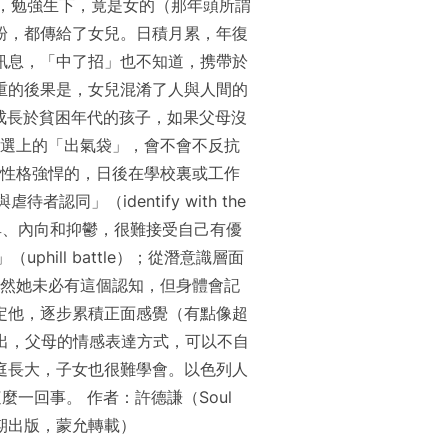
，勉強生下，竟是女的（那年頭所謂
粉，都傳給了女兒。日積月累，年復
訊息，「中了招」也不知道，携帶於
重的後果是，女兒混淆了人與人間的
 成長於貧困年代的孩子，如果父母沒
選上的「出氣袋」，會不會不反抗
性格強悍的，日後在學校裏或工作
（identify with the
卑、內向和抑鬱，很難接受自己有優
hill battle）；從潛意識層面
然她未必有這個認知，但身體會記
定他，逐步累積正面感覺（有點像超
究指出，父母的情感表達方式，可以不自
庭長大，子女也很難學會。以色列人
一回事。 作者：許德謙（Soul
828期出版，蒙允轉載）