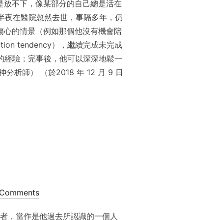
是放不下，像某部分的自己總是活在
媽媽，半夜在醫院忽然去世，事隔多年，仍
傷心的情景（例如那個他沒有機會陪
n tendency），繼續完成未完成
g）的經驗；完事後，他可以深深地鬆一
師） （於2018 年 12 月 9 日
？
 Comments
陪伴者，當作是他過去所認識的一個人