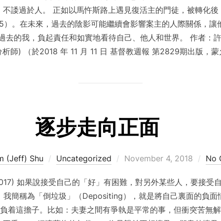
，不諉過於人。 正如以馬忤斯路上遇見復活主的門徒，被轉化後
35）。在未來，過去的陰影可能繼續會影響案主的人際關係，
去的我，負起責任和如實地看待自己、他人和世界。 作者：許德謙（S
析師) （於2018 年 11 月 11 日 基督教週報 第2829期出版，
逐步走向正面
Posted
m (Jeff) Shu
Uncategorized
November 4, 2018
No 
on
Benton (8/2017) 如果說接受自己的「好」有困難，對另外某些人
我簡稱為「倒垃圾」（Depositing），就是將自己裏面的負
負着這擔子。比如：夫妻之間有爭執是平常的事，但衝突苦無解