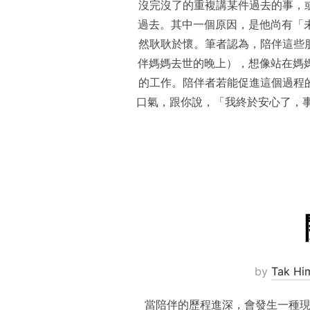
沒完沒了的重複講某件過去的事，
過去。其中一個原因，是他尚有「未完成
然耿耿於懷。筆者認為，陪伴這些
伴媽媽去世的晚上），想像站在媽媽的床
的工作。陪伴者若能促進這個過程的發
口氣，跟你說，「我終於安心了，事情真的
by
Tak Him
當陪伴的歷程進深，會發生一種現象