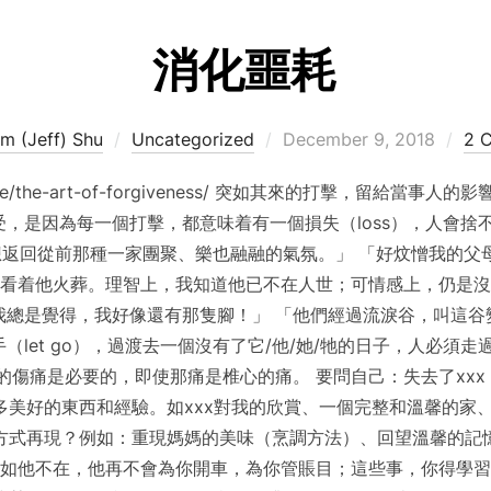
消化噩耗
Posted
m (Jeff) Shu
Uncategorized
December 9, 2018
2 
on
com/article/the-art-of-forgiveness/ 突如其來的打擊
是因為每一個打擊，都意味着有一個損失（loss），人會捨不得。 
好想返回從前那種一家團聚、樂也融融的氣氛。」 「好炆憎我的父
眼看着他火葬。理智上，我知道他已不在人世；可情感上，仍是沒
我總是覺得，我好像還有那隻腳！」 「他們經過流淚谷，叫這谷
（let go），過渡去一個沒有了它/他/她/牠的日子，人必須
傷痛是必要的，即使那痛是椎心的痛。 要問自己：失去了xxx
美好的東西和經驗。如xxx對我的欣賞、一個完整和溫馨的家
方式再現？例如：重現媽媽的美味（烹調方法）、回望溫馨的記
：如他不在，他再不會為你開車，為你管賬目；這些事，你得學習