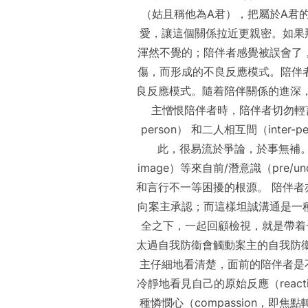
（姑且稱他為A君），把屬於A君的
愛，讓這個關係拉近更親密。如果
渾然不覺的；陪伴者感覺被誤會了
傷，而形成的不良反應模式。陪伴
良反應模式。隨着陪伴關係的進深
主憎恨陪伴者時，陪伴者切勿輕言
person） 和二人相互間（inter
此，很易流於爭論，於事無補。這時反要
image）等來自前/潛意識（pre
和言行不一等困擾的根源。 陪伴
向案主承認；而這樣坦誠溝通是一
全之下，一起回顧檢視，就是帶着一
太過自我防衞會觸動案主的自我防
主仔細地看清楚，面前的陪伴者是
冷靜地看見自己的原始反應（reacti
種憐憫心（compassion，