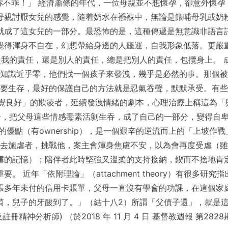
你不乖！」 經濟蕭條的年代，一位母親並不想懷孕，卻意外懷孕
母親討厭女兒的感覺，隨着奶水在襁褓中，無論是餵哺母乳或奶
就成了這女兒的一部分。最恐怖的是，這種傳遞是無意識非語言
覺得渾身不自在，幻想帶給身邊的人噩運，自我形象低落。更嚴
辨這是我的責任，還是別人的責任，總是把別人的責任，包攬身上。
知識近乎零，他們找一個孩子來發洩，幾乎是必然的事。那個被
要生存，最好的保護自己的方法就是忍氣吞聲，默默承受。有些
好」的欺凌者，延續發洩情緒的劇本，心理治療上稱這為「與虐待者認同」
的孩子，把父母這些情感毒素活剝生吞，成了自己的一部分，變得自
（有ownership），是一個艱辛的逆流而上的「上坡作戰」（up
去施虐者，挑戰他，案主會渾身焦慮不安，以為會再度受虐（雖
虐的記憶）；陪伴者此時堅強又溫柔的支持接納，鍥而不捨地肯
。 近年「依附理論」（attachment theory）有很多研
張多年未付的信用卡賬單，父母一直沒有學會的功課，在這個家
，兒子的牙酸到了。」（結十八2）所謂「父債子還」，就是這麼
及註冊精神分析師) （於2018 年 11 月 4 日 基督教週報 第2