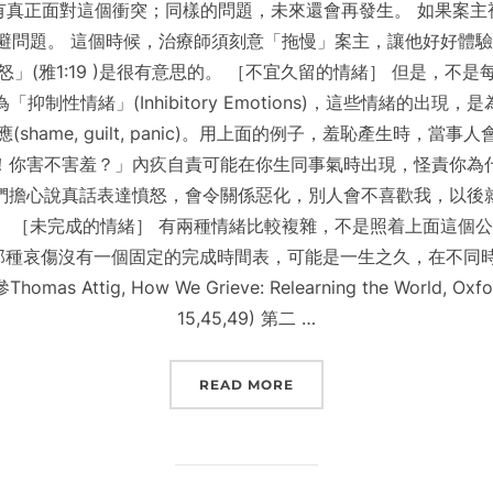
有真正面對這個衝突；同樣的問題，未來還會再發生。 如果案主
避問題。 這個時候，治療師須刻意「拖慢」案主，讓他好好體驗
」(雅1:19 )是很有意思的。 ［不宜久留的情緒］ 但是，不
制性情緒」(Inhibitory Emotions)，這些情緒的出
hame, guilt, panic)。用上面的例子，羞恥產生時，
！你害不害羞？」內疚自責可能在你生同事氣時出現，怪責你為
們擔心說真話表達憤怒，會令關係惡化，別人會不喜歡我，以後
 ［未完成的情緒］ 有兩種情緒比較複雜，不是照着上面這個公
愛的人，那種哀傷沒有一個固定的完成時間表，可能是一生之久，在不
tig, How We Grieve: Relearning the World, Oxford
15,45,49) 第二 …
“情緒，別錯過”
READ MORE