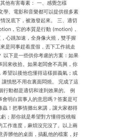
肪或其他有害毒素： 一、感覺怎樣
。詩歌、文學、電影和音樂都可以提供很多素
什麼情況底下，被激發起來。 三、適切
tion，它的本質是行動 (motion)，
紅，心跳加速，全身像火燒，雙手握
？原來是同事趕着度假，丟下工作就走
 以下是一些供你考慮的方案：如果
事回來收拾。如果老闆會不高興，你
，希望以後他也懂得這樣捱義氣；或
讓憤怒不用在裏面悶燒。 完成了這
個行動都是適切和達到效果的。 例
事會明白當事人的意思嗎？答案是可
條蟲！把事情攤出來講，讓大家都得
吃虧；那你就是希望對方懂得投桃報
的工作進度，麻煩沒完沒了。以上兩
故意弄髒他的桌面，搞亂他的檔案，好