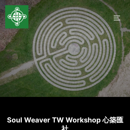
Soul Weaver TW Workshop 心築匯
社