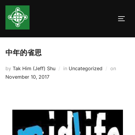
Skip
to
TOGG
content
中年的省思
Posted
by
Tak Him (Jeff) Shu
in
Uncategorized
on
on
November 10, 2017