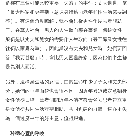
危機有三個可能比較重要「失落」的事件：丈夫逝世、孩
子長大離家和更年期（意味身體邁向老年和性生活需要調
整）。有這個角度瞭解，就不會只從男性角度去看問題
了。在華人社會，男人的人生取向專在事業，傳統女性一
般仍是以丈夫和兒女的需要作人生取向（甚至職業女性往
往仍以家庭為重），因此當沒有丈夫和兒女時，她們要回
答「我要甚麼」時，會比男人困難許多，因為她們半生都
是為別人而活。
另外，過獨身生活的女性，由於生命中少了子女和丈夫部
分，她們的中年面貌也會很不同。因近年被迫或定意獨身
女性信徒日增，筆者側聞近年本港有教會領袖思考建立單
身女信徒共同生活守望相助、共同創建的群體，這亦不失
為一個過度中年的好主意，值得跟進。
．
聆聽心靈的呼喚