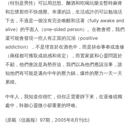
（特別是男性）可以用忿怒、酗酒和吃喝玩樂去暫時麻痺
和忘懷那些不快感覺。幸運的話，生活或許仍可以勉強活
下去，不過是一個沒有完全喚醒和活著（fully awake and
alive）的平面人（one-sided person）。在教會裡，我們
還可能會發現一些人有正當的沉溺（positive
addiction），不是埋首於在酒色中，而是拚命事奉或進修
（兩樣都可獲取成就感和肯定），而置家庭和心靈問題於
不顧，他們會說是為勢所迫，我們以為他們應該沒事，誰
知他們有可能是邁向中年的壓力鍋，爆炸的壓力一天一天
累積。
中年人，我知道你很忙，但你正需要靜下來，在退修或獨
處中，聆聽心靈微小卻重要的呼喚。
(原載《信義報》97期，2005年8月刊出)