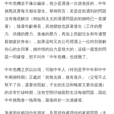
中年危機並不像出痲疹，很少是遇過一次就免疫的，中年
挑戰其實每天都在發生。舉例而言：若是從前遇到的問題
沒有徹底解決（例如與太太的溝通問題由初婚時已一直膠
著），隨著年齡漸長，其他變故也跟著發生（工作的壓
力、供樓的壓力、進修的壓力，再加上照顧兒女和年邁雙
親都疲於奔命），如果這時又在公司裡遇上一位特別善解
你心的女同事，婚外情的拉力是很大的；這樣一籮筐的問
題一同爆發，想不叫作「中年危機」也很難了。
中年危機之所以出現，可能中年人（特別是早中年和中中
年兩個時期）正處於「前無去路，後有進兵」（父母不止
幫不了你，還要你照顧，子女的生活和晚輩又要你提攜）
的非常忙碌時期，沒有空間仔細面對生活每個問題，因此
中年挑戰會一拖再拖，最後終於一次過爆發。
筆者因此籲請中年朋友，及早趕快處理你的家庭問題（夫