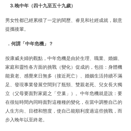
3.晚中年（四十九至五十九
歲
）
男女性都已經累積了一定的閱歷、睿見和社經成就，願意
提攜後輩。
．
何謂「中年危機」？
按康威夫婦的觀點，中年危機是由於生理、職業、婚姻、
家庭和靈性各方面的挑戰（變化）促成的，包括：身體機
能衰老、感覺來日無多（接近死亡）、婚姻生活持續不滿
足、發現事業發展空間到了瓶頸、雙親老死、兒女長大獨
立（父母要面對家庭之「空巢」）。中年危機就是說：要
在很短時間內同時面對這種種的變化，在當中調整自己的
人生方向、目標和態度，使自己能順利度過這些挑戰，而
步入晚年以至終老。