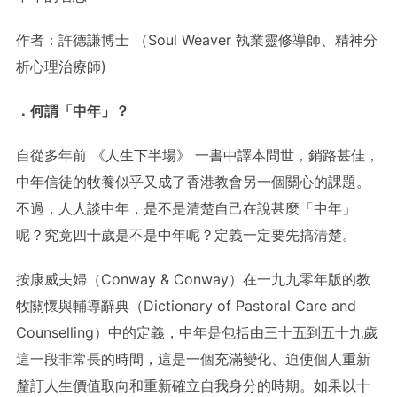
作者：許德謙博士 （Soul Weaver 執業靈修導師、精神分
析心理治療師)
．
何謂「中年」？
自從多年前 《人生下半場》 一書中譯本問世，銷路甚佳，
中年信徒的牧養似乎又成了香港教會另一個關心的課題。
不過，人人談中年，是不是清楚自己在說甚麼「中年」
呢？究竟四十歲是不是中年呢？定義一定要先搞清楚。
按康威夫婦（Conway & Conway）在一九九零年版的教
牧關懷與輔導辭典（Dictionary of Pastoral Care and
Counselling）中的定義，中年是包括由三十五到五十九歲
這一段非常長的時間，這是一個充滿變化、迫使個人重新
釐訂人生價值取向和重新確立自我身分的時期。如果以十