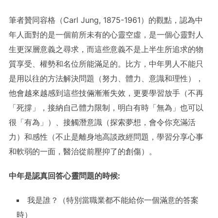
筆者贊同容格（Carl Jung, 1875-1961）的觀點，認為中
年人面對的是一個前所未有的心靈空虛，是一個心靈對人
生更深層意義之尋求，而這些意義不是上半生所追求的物
質享受、權勢和名位所能滿足的。比方，中年男人不能只
是用以往的方法解決問題（努力、體力、意識和理性），
他會越來越感到這些技倆漸漸失效，更要學習放手（不再
「死撐」，接納自己體力限制，明白有時「無為」也可以
很「有為」）、接觸潛意識（探索夢想，會令你充滿活
力）和感性（不止是離身地高談政經問題，學習分享心事
和軟弱的一面，醫治從前壓抑了的創傷）。
中年是認真回答心靈問題的時候
:
我是誰？（特別當職業都不能給你一個滿意的答案
時）