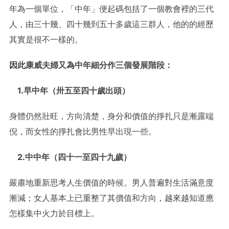
年為一個單位，「中年」便起碼包括了一個教會裡的三代
人，由三十幾、四十幾到五十多歲這三群人，他的的經歷
其實是很不一樣的。
因此康威夫婦又為中年細分作三個發展階段：
1.早中年（卅五至四十
歲
出頭）
身體仍然壯旺，方向清楚，身分和價值的掙扎只是漸露端
倪，而女性的掙扎會比男性早出現一些。
2.中中年（四十一至四十九
歲
）
嚴肅地重新思考人生價值的時候。男人普遍對生活滿意度
漸減；女人基本上已重整了其價值和方向，越來越知道應
怎樣集中火力於目標上。